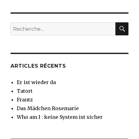
Mädchen
Rosemarie
REC
Recherche
pour
:
ARTICLES RÉCENTS
Er ist wieder da
Tatort
Frantz
Das Mädchen Rosemarie
Who am I : keine System ist sicher