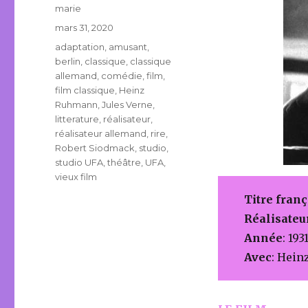
Auteur
marie
Publié
mars 31, 2020
le
Étiquettes
adaptation
,
amusant
,
berlin
,
classique
,
classique
allemand
,
comédie
,
film
,
film classique
,
Heinz
Ruhmann
,
Jules Verne
,
litterature
,
réalisateur
,
réalisateur allemand
,
rire
,
Robert Siodmack
,
studio
,
studio UFA
,
théâtre
,
UFA
,
vieux film
Titre franç
Réalisateu
Année
: 193
Avec
: Hein