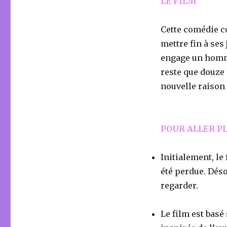
LE FILM
Cette comédie c
mettre fin à ses
engage un homme 
reste que douze 
nouvelle raison
POUR ALLER P
Initialement, l
été perdue. Déso
regarder.
Le film est basé