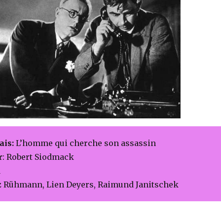
ais:
L’homme qui cherche son assassin
r
: Robert Siodmack
1
z Rühmann, Lien Deyers, Raimund Janitschek