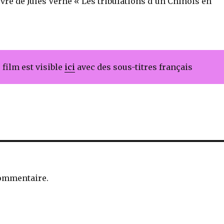
vre de Jules Verne « Les tribulations d’un Chinois en
 film est visible
ici
avec des sous-titres français
ommentaire.