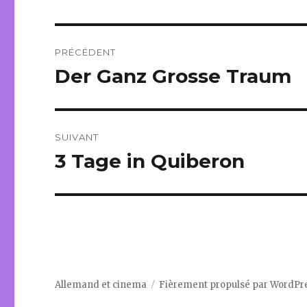
Navigation
PRÉCÉDENT
de
Der Ganz Grosse Traum
Article
précédent :
l’article
SUIVANT
3 Tage in Quiberon
Article
suivant :
Allemand et cinema
Fièrement propulsé par WordPr