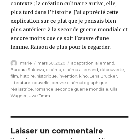
contexte ; la création culinaire arrive, elle,
plus tard dans l’histoire. J’ai apprécié cette
explication sur ce plat que je pensais bien
plus antérieur à la seconde guerre mondiale et
encore moins que ce soit l’œuvre d’une
femme. Raison de plus pour le regarder.
Auteur
Publié
Étiquettes
marie
mars 30, 2020
adaptation
,
allemand
,
le
Barbara Sukowa
,
cinéma
,
cinéma allemand
,
découverte
,
film
,
histoire
,
historique
,
invention
,
kino
,
Lena Brücker
,
litterature
,
nouvelle
,
oeuvre cinématographique
,
réalisatrice
,
romance
,
seconde guerre mondiale
,
Ulla
Wagner
,
Uwe Timm
Laisser un commentaire