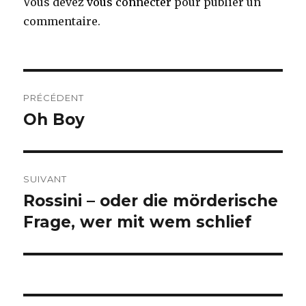
Vous devez
vous connecter
pour publier un
commentaire.
Navigation
PRÉCÉDENT
de
Oh Boy
Article
précédent :
l’article
SUIVANT
Rossini – oder die mörderische
Article
suivant :
Frage, wer mit wem schlief