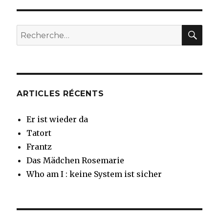
Sommer
(Une
fenêtre
REC
Recherche
sur
pour
l’été)
:
ARTICLES RÉCENTS
Er ist wieder da
Tatort
Frantz
Das Mädchen Rosemarie
Who am I : keine System ist sicher