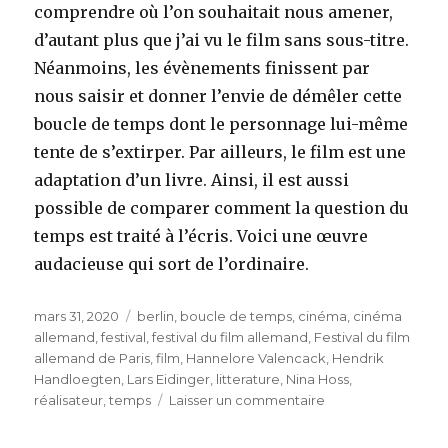
comprendre où l’on souhaitait nous amener,
d’autant plus que j’ai vu le film sans sous-titre.
Néanmoins, les évènements finissent par
nous saisir et donner l’envie de démêler cette
boucle de temps dont le personnage lui-même
tente de s’extirper. Par ailleurs, le film est une
adaptation d’un livre. Ainsi, il est aussi
possible de comparer comment la question du
temps est traité à l’écris. Voici une œuvre
audacieuse qui sort de l’ordinaire.
Publié
Étiquettes
mars 31, 2020
berlin
,
boucle de temps
,
cinéma
,
cinéma
le
allemand
,
festival
,
festival du film allemand
,
Festival du film
allemand de Paris
,
film
,
Hannelore Valencack
,
Hendrik
Handloegten
,
Lars Eidinger
,
litterature
,
Nina Hoss
,
sur
réalisateur
,
temps
Laisser un commentaire
Fenster
zum