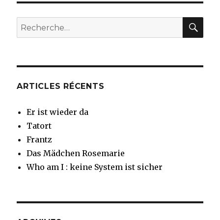
Quibero
REC
Recherche
pour
:
ARTICLES RÉCENTS
Er ist wieder da
Tatort
Frantz
Das Mädchen Rosemarie
Who am I : keine System ist sicher