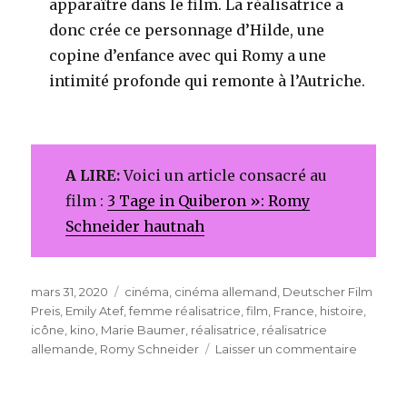
apparaître dans le film. La réalisatrice a
donc crée ce personnage d’Hilde, une
copine d’enfance avec qui Romy a une
intimité profonde qui remonte à l’Autriche.
A LIRE:
Voici un article consacré au
film :
3 Tage in Quiberon »: Romy
Schneider hautnah
Publié
Étiquettes
mars 31, 2020
cinéma
,
cinéma allemand
,
Deutscher Film
le
Preis
,
Emily Atef
,
femme réalisatrice
,
film
,
France
,
histoire
,
icône
,
kino
,
Marie Baumer
,
réalisatrice
,
réalisatrice
sur
allemande
,
Romy Schneider
Laisser un commentaire
3
Tage
in