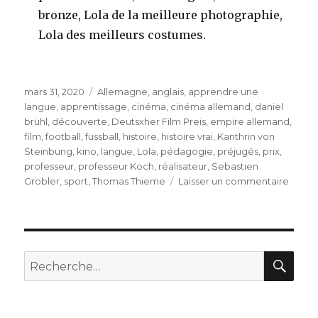
bronze, Lola de la meilleure photographie,
Lola des meilleurs costumes.
Publié
Étiquettes
mars 31, 2020
Allemagne
,
anglais
,
apprendre une
le
langue
,
apprentissage
,
cinéma
,
cinéma allemand
,
daniel
brühl
,
découverte
,
Deutsxher Film Preis
,
empire allemand
,
film
,
football
,
fussball
,
histoire
,
histoire vrai
,
Kanthrin von
Steinbung
,
kino
,
langue
,
Lola
,
pédagogie
,
préjugés
,
prix
,
professeur
,
professeur Koch
,
réalisateur
,
Sebastien
sur
Grobler
,
sport
,
Thomas Thieme
Laisser un commentaire
Der
Ganz
Gross
Traum
REC
Recherche
pour
: