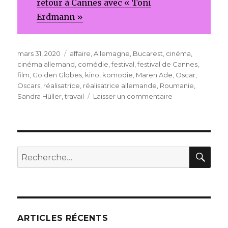
retour à Cannes avec « Toni
Erdmann »
Publié
Étiquettes
mars 31, 2020
affaire
,
Allemagne
,
Bucarest
,
cinéma
,
le
cinéma allemand
,
comédie
,
festival
,
festival de Cannes
,
film
,
Golden Globes
,
kino
,
komödie
,
Maren Ade
,
Oscar
,
Oscars
,
réalisatrice
,
réalisatrice allemande
,
Roumanie
,
sur
Sandra Hüller
,
travail
Laisser un commentaire
Toni
Erdmann
REC
Recherche
pour
:
ARTICLES RÉCENTS