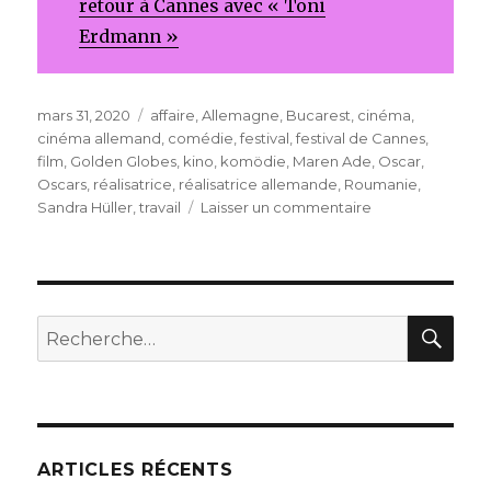
retour à Cannes avec « Toni
Erdmann »
Publié
Étiquettes
mars 31, 2020
affaire
,
Allemagne
,
Bucarest
,
cinéma
,
le
cinéma allemand
,
comédie
,
festival
,
festival de Cannes
,
film
,
Golden Globes
,
kino
,
komödie
,
Maren Ade
,
Oscar
,
Oscars
,
réalisatrice
,
réalisatrice allemande
,
Roumanie
,
sur
Sandra Hüller
,
travail
Laisser un commentaire
Toni
Erdmann
REC
Recherche
pour
:
ARTICLES RÉCENTS