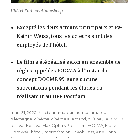
L’hôtel Kurhaus Ahrenshoop
Excepté les deux acteurs principaux et Ey-
Katrin Weiss, tous les acteurs sont des
employés de l’hôtel.
Le film a été réalisé selon un ensemble de
règles appelées FOGMA à l’instar du
concept DOGME 95; sans aucune
subventions pendant les études du
réalisateur au HFF Postdam.
Publié
Étiquettes
mars 31, 2020
acteur amateur
,
actrice amateur
,
le
Allemagne
,
cinéma
,
cinéma allemand
,
cuisine
,
DOGME 95
,
festival
,
Festival Max Ophüls Preis
,
film
,
FOGMA
,
Franz
Gorowski
,
hôtel
,
improvisation
,
Jakob Lass
,
kino
,
Lana