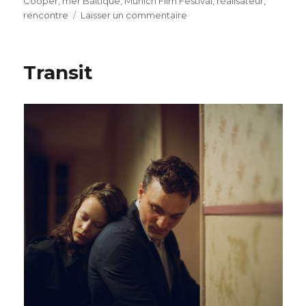
Cooper
,
mer Baltique
,
Munich Film Festival
,
réalisateur
,
sur
rencontre
Laisser un commentaire
Love
Steaks
Transit