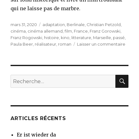
qui ne laisse pas de marbre.
Publié
Étiquettes
mars 31, 2020
adaptation
,
Berlinale
,
Christian Petzold
,
le
cinéma
,
cinéma allemand
,
film
,
France
,
Franz Gorowski
,
Franz Rogowski
,
histoire
,
kino
,
litterature
,
Marseille
,
passé
,
sur
Paula Beer
,
réalisateur
,
roman
Laisser un commentaire
Transit
REC
Recherche
pour
:
ARTICLES RÉCENTS
Er ist wieder da